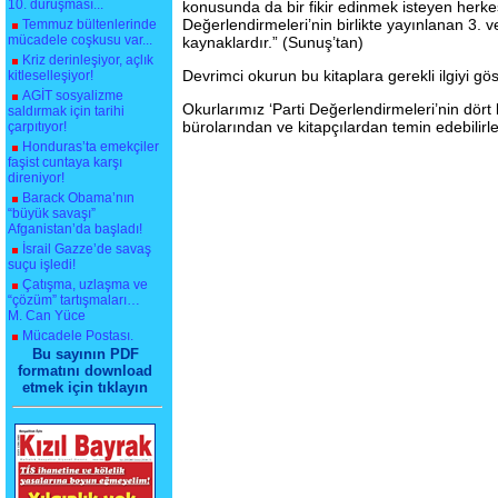
10. duruşması...
konusunda da bir fikir edinmek isteyen herkes 
Değerlendirmeleri’nin birlikte yayınlanan 3. v
Temmuz bültenlerinde
mücadele coşkusu var...
kaynaklardır.” (Sunuş’tan)
Kriz derinleşiyor, açlık
Devrimci okurun bu kitaplara gerekli ilgiyi g
kitleselleşiyor!
AGİT sosyalizme
Okurlarımız ‘Parti Değerlendirmeleri’nin dört 
saldırmak için tarihi
bürolarından ve kitapçılardan temin edebilirle
çarpıtıyor!
Honduras’ta emekçiler
faşist cuntaya karşı
direniyor!
Barack Obama’nın
“büyük savaşı”
Afganistan’da başladı!
İsrail Gazze’de savaş
suçu işledi!
Çatışma, uzlaşma ve
“çözüm” tartışmaları…
M. Can Yüce
Mücadele Postası.
Bu sayının PDF
formatını download
etmek için tıklayın