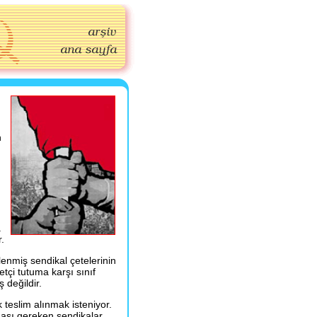
n
.
.
lenmiş sendikal çetelerinin
tçi tutuma karşı sınıf
 değildir.
k teslim alınmak isteniyor.
lması gereken sendikalar,