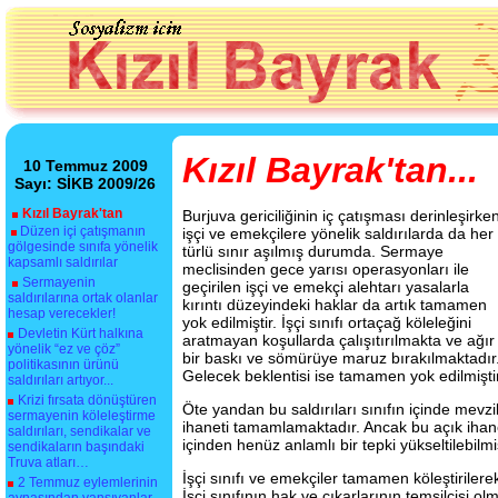
Kızıl Bayrak'tan...
10 Temmuz 2009
Sayı: SİKB 2009/26
Kızıl Bayrak'tan
Burjuva gericiliğinin iç çatışması derinleşirke
Düzen içi çatışmanın
işçi ve emekçilere yönelik saldırılarda da her
gölgesinde sınıfa yönelik
türlü sınır aşılmış durumda. Sermaye
kapsamlı saldırılar
meclisinden gece yarısı operasyonları ile
Sermayenin
geçirilen işçi ve emekçi alehtarı yasalarla
saldırılarına ortak olanlar
kırıntı düzeyindeki haklar da artık tamamen
hesap verecekler!
yok edilmiştir. İşçi sınıfı ortaçağ köleleğini
Devletin Kürt halkına
aratmayan koşullarda çalışıtırılmakta ve ağır
yönelik “ez ve çöz”
bir baskı ve sömürüye maruz bırakılmaktadır
politikasının ürünü
Gelecek beklentisi ise tamamen yok edilmiştir
saldırıları artıyor...
Krizi fırsata dönüştüren
Öte yandan bu saldırıları sınıfın içinde mevzi
sermayenin köleleştirme
ihaneti tamamlamaktadır. Ancak bu açık ihane
saldırıları, sendikalar ve
içinden henüz anlamlı bir tepki yükseltilebilmiş
sendikaların başındaki
Truva atları…
İşçi sınıfı ve emekçiler tamamen köleştirilere
2 Temmuz eylemlerinin
İşçi sınıfının hak ve çıkarlarının temsilcisi o