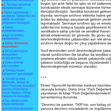
aynasından yansıyanlar.
bugün için artık farklı bir işlev ve rol üstlenmi
2 Temmuz eylem ve
bürokrasinin elinde sermaye düzenine hizm
etkinliklerinden...
dönüştürülmüştür. Sendikal bürokrasi gelinen 
Sabra saldırısında
dışında, sermaye sınıfının eklentisi haline gel
yaralanan Tahsin Alıcı ile
örülen bu abkulayı parçalamak gelinen yerde
saldırı ve sonrası
gelişmeleri konuştuk...
taşımaktadır. Sermaye sınıfının işçi ve emekçi
saldırılarının kolayca hayata geçirilmesinin 
Sabra
protestolarından...
sendikalara sahip çıkmak ve sendikal ihanet 
atmak ertelenemez bir görevdir. Bu görev işçi
İşçi ve emekçi
hareketinden...
devrimcileştirilmesi çabasından ayrı ele alı
sınıfının ileriye doğru bir çıkış yapabilmesi
Bahar döneminin
kazanımlarıı
Sınıf devrimcileri sınıfı devrimcileştirme çabas
DESA direnişinin
olarak sürdürürken öte taraftan da sendikal m
deneyimleri
ve kazanımları
çetelerin elinden söküp almak çabasında yoğ
çabanın bütünlüğü ve başarısı ölçüsündedir ki
Entes direnişi
güncesinden...
devrimcileştirmek mümkün olacaktır.
“Emekçi Kadın
Buluşması” gerçekleşti!
* * *
“Ücretli ve İşsiz
Mühendis, Mimar ve
Eksen Yayıncılık tarafından baskıya hazırlana
Şehir Plancıları Kurultayı”
okuruyla buluştu. Daha önce “Parti Değerlenle
üzerine Düzenleme
Kurulu Başkanı Erhan
yayınlanan iki kitap “Parti Değerlendirmeleri/3-
Karaçay ile konuştuk...
tamamlanmış durumda.
Suç işleyen polis
ödüllendirilecek!
“Devrimci bir partinin, TKİP’nin, son birkaç yı
yanısıra devrimci mücadelenin ve örgütlenme
Hrant Dink davasının