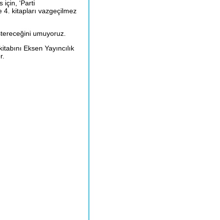
için, ‘Parti
e 4. kitapları vazgeçilmez
östereceğini umuyoruz.
kitabını Eksen Yayıncılık
r.