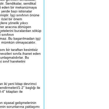
ştir. Sendikalar, sendikal
et eden bir mekanizmaya
yerde bazı istisnalar
miştir. İşçi sınıfının önüne
 özel bir önem
lere yönelik yıkıcı
birer aracına dönüşen
çetelerini buralardan söküp
 sınıfının
namaz. Bu başarılmadan işçi
 de mümkün olmayacaktır.
ını bir taraftan kesintisiz
evzileri sınıfa ihanet eden
unlaşmalıdırlar. Bu
 sınıf hareketini
n iki yeni kitap devrimci
ndirmeleri/1-2” başlığı ile
4” kitapları ile
lın siyasal gelişmelerinin
nin sorunlarına yaklaşımı