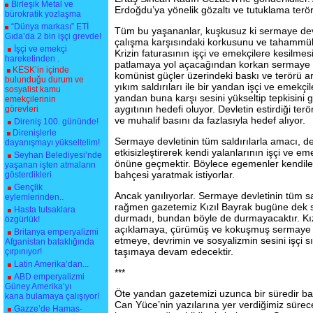
Birleşik Metal ve
Erdoğdu’ya yönelik gözaltı ve tutuklama terör
bürokratik yozlaşma
“Dünya markası” ETİ
Tüm bu yaşananlar, kuşkusuz ki sermaye devle
Gıda’da 2 bin işçi grevde!
çalışma karşısındaki korkusunu ve tahammül
İşçi ve emekçi
Krizin faturasının işçi ve emekçilere kesilmes
hareketinden .
patlamaya yol açacağından korkan sermaye de
KESK’in içinde
komünist güçler üzerindeki baskı ve terörü a
bulunduğu durum ve
yıkım saldırıları ile bir yandan işçi ve emekçi
sosyalist kamu
yandan buna karşı sesini yükseltip tepkisini 
emekçilerinin
aygıtının hedefi oluyor. Devletin estirdiği ter
görevleri
ve muhalif basını da fazlasıyla hedef alıyor.
Direniş 100. gününde!
Direnişlerle
Sermaye devletinin tüm saldırılarla amacı, de
dayanışmayı yükseltelim!
etkisizleştirerek kendi yalanlarının işçi ve e
Seyhan Belediyesi’nde
önüne geçmektir. Böylece egemenler kendileri 
yaşanan işten atmaların
bahçesi yaratmak istiyorlar.
gösterdikleri
Gençlik
Ancak yanılıyorlar. Sermaye devletinin tüm s
eylemlerinden..
rağmen gazetemiz Kızıl Bayrak bugüne dek 
Hasta tutsaklara
durmadı, bundan böyle de durmayacaktır. Kız
özgürlük!
açıklamaya, çürümüş ve kokuşmuş sermaye dü
Britanya emperyalizmi
etmeye, devrimin ve sosyalizmin sesini işçi sı
Afganistan bataklığında
taşımaya devam edecektir.
çırpınıyor!
Latin Amerika’dan...
***
ABD emperyalizmi
Güney Amerika’yı
Öte yandan gazetemizi uzunca bir süredir b
kana bulamaya çalışıyor!
Can Yüce’nin yazılarına yer verdiğimiz sürece
Gazze’de Hamas-