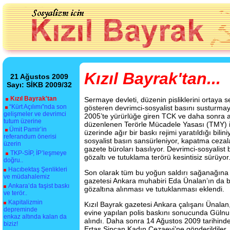
Kızıl Bayrak'tan...
21 Ağustos 2009
Sayı: SİKB 2009/32
Kızıl Bayrak'tan
Sermaye devleti, düzenin pisliklerini ortaya
“Kürt Açılımı”nda son
gösteren devrimci-sosyalist basını susturmaya
gelişmeler ve devrimci
2005’te yürürlüğe giren TCK ve daha sonra ağ
tutum üzerine
düzenlenen Terörle Mücadele Yasası (TMY) il
Ümit Pamir’in
üzerinde ağır bir baskı rejimi yaratıldığı bil
referandum önerisi
sosyalist basın sansürleniyor, kapatma cezalar
üzerin
gazete büroları basılıyor. Devrimci-sosyalist 
TKP-SİP, İP’leşmeye
gözaltı ve tutuklama terörü kesintisiz sürüyor
doğru..
Hacıbektaş Şenlikleri
Son olarak tüm bu yoğun saldırı sağanağına 
ve müdahalemiz
gazetesi Ankara muhabiri Eda Ünalan’ın da b
Ankara’da faşist baskı
gözaltına alınması ve tutuklanması eklendi.
ve terör..
Kapitalizmin
Kızıl Bayrak gazetesi Ankara çalışanı Ünalan
depreminde
evine yapılan polis baskını sonucunda Gülnur 
enkaz altında kalan da
alındı. Daha sonra 14 Ağustos 2009 tarihind
biziz!
Ertaş Sincan Kadın Cezaevi’ne gönderildiler