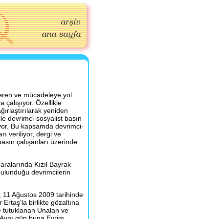
 seren ve mücadeleye yol
 çalışıyor. Özellikle
ırlaştırılarak yeniden
e devrimci-sosyalist basın
iniyor. Bu kapsamda devrimci-
ı veriliyor, dergi ve
basın çalışanları üzerinde
.
aralarında Kızıl Bayrak
ulunduğu devrimcilerin
, 11 Ağustos 2009 tarihinde
Ertaş’la birlikte gözaltına
e tutuklanan Ünalan ve
. Aynı gün buna Evrim