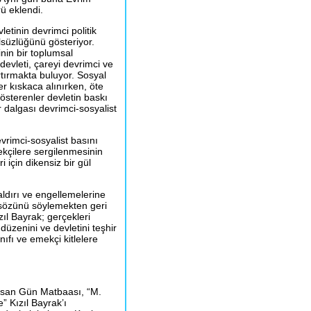
ü eklendi.
tinin devrimci politik
süzlüğünü gösteriyor.
inin bir toplumsal
vleti, çareyi devrimci ve
rtırmakta buluyor. Sosyal
ler kıskaca alınırken, öte
gösterenler devletin baskı
ör dalgası devrimci-sosyalist
vrimci-sosyalist basını
mekçilere sergilenmesinin
için dikensiz bir gül
aldırı ve engellemelerine
sözünü söylemekten geri
ıl Bayrak; gerçekleri
zenini ve devletini teşhir
nıfı ve emekçi kitlelere
asan Gün Matbaası, “M.
” Kızıl Bayrak’ı