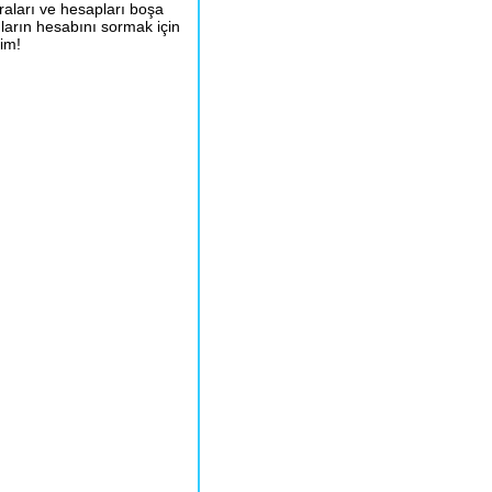
aları ve hesapları boşa
mların hesabını sormak için
lim!