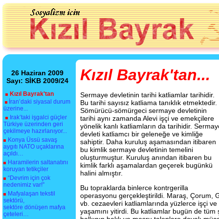
Kızıl Bayrak'tan...
26 Haziran 2009
Sayı: SİKB 2009/24
Kızıl Bayrak'tan
Sermaye devletinin tarihi katliamlar tarihidir.
İran’daki siyasal durum
Bu tarihi sayısız katliama tanıklık etmektedir.
üzerine...
Sömürücü-sömürgeci sermaye devletinin
Irak’taki işgalci güçler
tarihi aynı zamanda Alevi işçi ve emekçilere
Türkiye üzerinden geri
yönelik kanlı katliamların da tarihidir. Sermay
çekilmeye hazırlanıyor...
devleti katliamcı bir geleneğe ve kimliğe
Konya Üssü savaş
sahiptir. Daha kuruluş aşamasından itibaren
aygıtı NATO uçaklarına
bu kimlik sermaye devletinin temelini
açıldı…
oluşturmuştur. Kuruluş anından itibaren bu
Haramilerin saltanatını
kimlik farklı aşamalardan geçerek bugünkü
koruyan tetikçiler
halini almıştır.
“Devrim için çok
nedenimiz var!”
Bu topraklarda binlerce kontrgerilla
Mafyalaşan tekstil
operasyonu gerçekleştirildi. Maraş, Çorum, Ga
sektörü,
vb. cezaevleri katliamlarında yüzlerce işçi ve 
sektöre dönüşen mafya
yaşamını yitirdi. Bu katliamlar bugün de tüm ş
çeteleri…