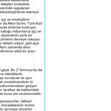
delesi katliamlarla
talepleri zorbalıkla
r üzerinde uygulanan
kisizleştirilmek isteniyor.
 işçi ve emekçilerin
n da Alevi-Sunni, Türk-Kürt
erek birbirine kırdırıyor.
uttuğu milyonlarca işçi ve
üzenlerini yerle bir
i yöntemi devreye sokuyor.
nı tahkim ediyor, gizli-açık
. Aynı zamanda dinci
nlemenin etkili bir aracı
l geçti. Bu 2 Temmuz’da da
ve etkinliklerle
ap sorulacak ve aynı
ak unutulmamalıdır ki
unutturmamaktan geçiyor.
er taraftan da katliamdaki
 buna izin verilmemelidir.
erasyonlar, kitlesel
in mücadelesinin önünü
ulu sermaye düzenini