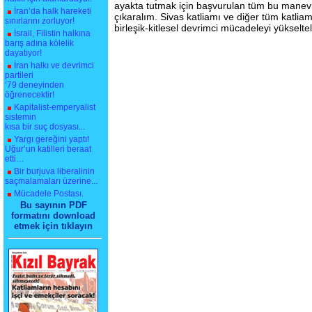
ayakta tutmak için başvurulan tüm bu manevr
İran’da halk hareketi
çıkaralım. Sivas katliamı ve diğer tüm katlia
sınırlarını zorluyor!
birleşik-kitlesel devrimci mücadeleyi yükselte
İsrail, Filistin halkına
barış adına kölelik
dayatıyor!
İran halkı ve devrimci
partileri
‘79 deneyinden
öğrenecektir!
Kapitalist-emperyalist
sistemin
kısa bir suç dosyası...
Yargı gereğini yaptı!
Uğur’un katilleri beraat
etti…
Bir burjuva liberalinin
saçmalamaları üzerine...
Mücadele Postası.
Bu sayının PDF
formatını download
etmek için tıklayın