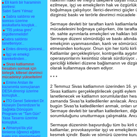
halkının haklı ve meşru taleplere dayalı müca
Eli kanlı bir haraminin
ezilmeye, işçi ve emekçilerin hak ve özgürlük 
portresi:
boğulmaya çalışılıyor. İlerici-devrimci güçle
Sabri Sami Yılmaz
dizginsiz baskı ve terörle devrimci mücadele et
Sabra saldırısı ve
sonrası üzerine
Sermaye devleti bir taraftan kanlı katliamlarla
avukatlarla kouştuk...
mücadelesini boğmaya çalışırken, öte tarafta
“TİS yoksa grev”
vb. sahte ayrımlarla emekçileri ve halkları böl
örgütlenmelidir!
Sermaye düzeni sömürdüğü ve baskı altında t
Sabra saldırısı
emekçinin uyanmasından, kanlı ve sömürücü d
lanetleniyor...
etmesinden korkuyor. Onun için her türlü kirl
Entes direniş güncesi...
Katliamlar gerçekleştiriyor, kontrgerilla aygıtı
İşçi ve emekçi
operasyonlarını kesintisiz olarak sürdürüyor
hareketinden...
gericiliği kitleleri düzene bağlamanın ve dizgi
Sivas katliamının
olarak kullanmaya devam ediyor.
hesabını sormak için
birleşik, kitlesel devrimci
* * *
mücadeleyi yükseltelim!
Emine Arslan ile
2 Temmuz Sivas katliamının üzerinden 16. yı
kazanımla sonuçlanan
Sivas katliamı gerçekleştirilecek çeşitli eylem 
DESA direnişi üzerine
konuştuk...
lanetlenecek ve katliamın sorumlulardan hes
zamanda Sivas’ta katledilenler anılacak. Anc
İTO Genel Sekreteri Dr.
Hüseyin Demirdizen’le
bugün Sivas’ta katledilenleri anmak, onları 
Sağlıkta Dönüşüm
Sermaye devleti bir taraftan katlederken, diğ
Programı ve “Tam Gün”
sorumluluğunu unutturmaya çalışmakta. Ancak
Yasa Tasarısı üzerine
konuştuk...
Sermaye düzeninin başvurduğu tüm bu kirli op
Almanya'da yüz
katliamlar, provokasyonlar işçi ve emekçiler
binlerce öğrenci eğitim
kesmek içindir. Baskı ve sömürü üzerine kur
hakkı için alanlardaydı!