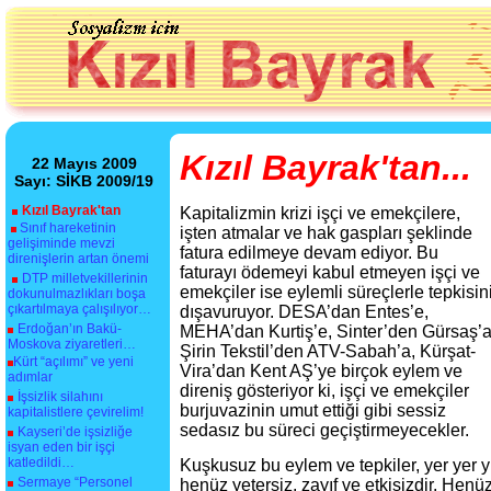
Kızıl Bayrak'tan...
22 Mayıs 2009
Sayı: SİKB 2009/19
Kızıl Bayrak'tan
Kapitalizmin krizi işçi ve emekçilere,
Sınıf hareketinin
işten atmalar ve hak gaspları şeklinde
gelişiminde mevzi
fatura edilmeye devam ediyor. Bu
direnişlerin artan önemi
faturayı ödemeyi kabul etmeyen işçi ve
DTP milletvekillerinin
emekçiler ise eylemli süreçlerle tepkisin
dokunulmazlıkları boşa
çıkartılmaya çalışılıyor…
dışavuruyor. DESA’dan Entes’e,
Erdoğan’ın Bakü-
MEHA’dan Kurtiş’e, Sinter’den Gürsaş’a
Moskova ziyaretleri…
Şirin Tekstil’den ATV-Sabah’a, Kürşat-
Kürt “açılımı” ve yeni
Vira’dan Kent AŞ’ye birçok eylem ve
adımlar
direniş gösteriyor ki, işçi ve emekçiler
İşsizlik silahını
burjuvazinin umut ettiği gibi sessiz
kapitalistlere çevirelim!
sedasız bu süreci geçiştirmeyecekler.
Kayseri’de işsizliğe
isyan eden bir işçi
katledildi…
Kuşkusuz bu eylem ve tepkiler, yer yer y
Sermaye “Personel
henüz yetersiz, zayıf ve etkisizdir. Henüz 