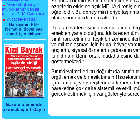
Sendikal bürokrasinin denetiminden uza
Resmi çizgi aşılıyor
öznelerin etkisine açık MEHA direnişini
mu, yoksa yeniden mi
öğreticidir. Bu deneyimin ileriye taşınma
üretiliyor? - M. Can Yüce
olarak önümüzde durmaktadır.
Mücadele Postası.
Bu sayının PDF
Bu göre sadece sınıf devrimcilerinin deği
formatını download
emekten yana olduğunu iddia eden tüm gü
etmek için tıklayın
sınıf hareketinin birleşik bir zeminde il
ve militanlaşması için buna ihtiyaç vardı
güçlerin, siyasal öznelerin çabasının yan
tüm dinamiklerin ortak müdahalesine duy
göstermektedir.
Sınıf devrimcileri bu doğrultuda sınıfın t
örgütlemek ve birleşik bir sınıf hareket
için tüm güç ve enerjilerini seferber edec
hareketine çok daha sistemli ve etkili m
gerçekleştirmek için var güçleriyle süre
Gazete biçiminde
okumak için tıklayın