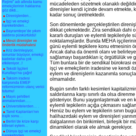
Rejimi” adı altında kamu
mücadeleden sözetmek olanaklı değildir.
emekçilerinin haklarına
direnişler kendi içinde devam etmekte, k
göz dikti...
kadar sonuç üretmektedir.
Direnişlerden...
İşçi ve emekçi
Son dönemlerde gerçekleştirilen direni
hareketinden…
dikkat çekmektedir. Zira sendikalı dahi
Bayramtepe’de yıkım
kararlı duruşları ve eylemli tepkileriyle 
saldırısı püskürtüldü!
noktalamışlardır. Bunda MEHA işçilerin
Mevzi direnişler ve
önderlik müdahalesi
günü eylemli tepkilere konu etmesinin ön
Kriz derinleşiyor,
Ancak daha da önemli olanı ve belirleye
sorunlar büyüyor, emekçi
sağlamayı başardıkları iç örgütlülük ve gös
kadınlar daha çok
Tüm bunlara bir de sendikal bürokrasi e
etkileniyor...!
işçi ve emekçilerin iradesine ve kendi
Tekstil İşçileri
Kurultayı’na çağrı!
eylem ve direnişlerin kazanımla sonuçla
Taksim iradesi
olmamalıdır.
karşısında EMEP
reformizminin utanç verici
Bugün sınıfın farklı kesimleri kapitalizm
tutumu!
saldırılarına karşı sınırlı da olsa direnme 
Mayıs şehitleri
gösteriyor. Bunu yaygınlaştırmak ve en kü
anmalarından...…
eylemli tepkilerin açığa çıkmasını sağl
Üniversitelerden… .
Henüz bu eylem ve tepkilerin sınırı bugü
Tamil Kaplanları’nın
halihazırdaki eylem ve direnişleri yarın
trajik sonu…
dalgalarının ön birikimleri, birleşik bir 
Berlin’de krize karşı
kitlesel eylem…
dinamikleri olarak ele almak gerekiyor.
Dünya işçi ve emekçi
hareketinden…