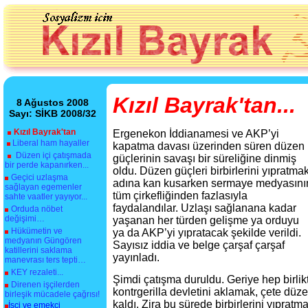
Kızıl Bayrak'tan...
8 Ağustos 2008
Sayı: SİKB 2008/32
Kızıl Bayrak'tan
Ergenekon İddianamesi ve AKP’yi
Liberal ham hayaller
kapatma davası üzerinden süren düzen
Düzen içi çatışmada
güçlerinin savaşı bir süreliğine dinmiş
bir perde kapanırken...
oldu. Düzen güçleri birbirlerini yıpratma
Geçici uzlaşma
adına kan kusarken sermaye medyasını
sağlayan egemenler
tüm çirkefliğinden fazlasıyla
sahte vaatler yayıyor...
faydalandılar. Uzlaşı sağlanana kadar
Orduda nöbet
değişimi…
yaşanan her türden gelişme ya orduyu
Hükümetin ve
ya da AKP’yi yıpratacak şekilde verildi.
medyanın Güngören
Sayısız iddia ve belge çarşaf çarşaf
katillerini saklama
yayınladı.
manevrası ters tepti…
KEY rezaleti...
Şimdi çatışma duruldu. Geriye hep birlik
Direnen işçilerden
kontrgerilla devletini aklamak, çete düz
birleşik mücadele çağrısı!
kaldı. Zira bu sürede birbirlerini yıprat
İşçi ve emekçi