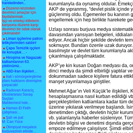
hareketinden...
kurumlarıyla da oynamış oldular. Emekçil
Düzenin krizinden
AKP de yıpranmış, “devlet pislik içinde
devrimci amaçlar için
güçlenmiş oldu. Egemenler bu kanının 
faydalanmak…
engellemek için hep birlikte harekete geç
İşçi ve emekçi kitlelerin
karşısına düzene karşı
Uzlaşı sonrası burjuva medya sistemati
devrimci bir odak olarak
çıkılmalıdır!
davasından yansıyan belgeleri, iddiala
Liman işçilerine patron
ediyor. Ancak hiçbir şekilde devletin teme
tetikçilerinden saldırı!
sokmuyor. Bundan özenle uzak duruyor
Çapa Temizlik işçileri
basılmıştır ve devlet tüm kurumlarıyla 
ile konuştuk… -
çıkarılmaya çalışılmaktadır.
Hiroşima ve Nagazaki
katliamlarının 63.
AKP’ye kin kusan Doğan medyası da, o
yıldönümü...
dinci medya da şimdi elbirliği yaptılar ve
ABD-İran ilişkileri…
dokunmadan sadece kişilere fatura ettikl
Irak’ı sömürgeleştirme
planı halkların direnişine
manşet yayınlamaya giriştiler.
çarpacak!
Radovan Karaciç
Mehmet Ağar’ın Veli Küçük’le ilişkileri, 
Uluslararası Savaş
hesaplaşmasına nasıl kurban edildiği vb
Suçları
gerçekleştirilen katliamlara kadar tüm devle
Mahkemesi’nde…
üzerine yıkılarak verilmeye başlandı. İsim
Hamas-El Fetih
denetimden çıktığı, devletin hiçbir kurum
çatışması…
vb. yalanlarıyla haberler süsleniyor. Tüm k
Şah ve pat
M. Can Yüce
devletin bilgisi ve denetimi dışında gerç
Olimpiyat meşalesi
empoze edilmeye çalışılıyor. Şimdi elbirl
burjuvazinin elinde…