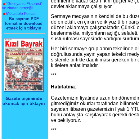
derinlerine kadar sızan “kirli güçler ve ç
“Geceyarısı Ekspresi”
devlet aklanmaya çalışılıyor.
ve zindan gerçeği!
Mücadele Postası.
Sermaye medyasının kendisi de bu düzen
Bu sayının PDF
de en etkili, en çirkin ve ikiyüzlü bir par
formatını download
düzeni aklamaya çalışmaktadır. Çünkü o
etmek için tıklayın
beslenmekte, milyonların açlığı, sefaleti,
susturulması sayesinde varlığını sürdürm
Her biri sermaye gruplarının tekelinde ol
doğrultusunda yayın yapan tekelci medya
sistemle birlikte dağıtılması gereken bi
kitlelere anlatılmalıdır.
***
Hatırlatma:
Gazetemizin fiyatında uzun bir dönemdir
Gazete biçiminde
okumak için tıklayın
gitmediğimiz okurlar tarafından bilinme
sayıdan itibaren gazetemizin fiyatı 1 YTL
bunu anlayışla karşılayarak gerekli des
ve bekliyoruz.
***