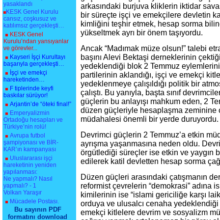
yasaklandı
arkasındaki burjuva kliklerin iktidar sava
KESK Genel Kurulu
bir süreçte işçi ve emekçilere devletin 
cansız, coşkusuz ve
kimliğini teşhir etmek, hesap sorma bili
katılımsız gerçekleşti…
yükseltmek ayrı bir önem taşıyordu.
KESK Genel
Kurulu’ndan yansıyanlar
Ancak “Madımak müze olsun!” talebi etra
ve görevler...
başını Alevi Bektaşi derneklerinin çektiği
Kayseri İşçi Kurultayı
başarıyla gerçekleşti…
yedeklendiği blok 2 Temmuz eylemlerin
İşçi ve emekçi
partilerinin aklandığı, işçi ve emekçi kit
hareketinden…
yedeklenmeye çalışıldığı politik bir atm
F tiplerinde keyfi
çalıştı. Bu yanıyla, başta sınıf devrimcil
baskılar sürüyor!
güçlerin bu anlayışı mahkum eden, 2 T
Arjantin’de “öteki final!”
düzen güçleriyle hesaplaşma zeminine 
Emperyalizmin
müdahalesi önemli bir yerde duruyordu.
Ortadoğu hesapları ve
Türkiye’nin rolü!
Devrimci güçlerin 2 Temmuz’a etkin müd
Avrupa futbol
şampiyonası ve BİR-
ayrışma yaşanmasına neden oldu. Devri
KAR’ın kampanyası
örgütlediği süreçler ise etkin ve yaygın 
Uluslararası işçi
edilerek katil devletten hesap sorma çağr
hareketinin yeniden
yapılanması:
Düzen güçleri arasındaki çatışmanın derin
Ne yapmalı? Nasıl
reformist çevrelerin “demokrasi” adına is
yapmalı? - 1
Volkan Yaraşır
kimilerinin ise “islami gericiliğe karşı l
Mücadele Postası.
orduya ve ulusalcı cenaha yedeklendiği b
Bu sayının PDF
emekçi kitlelere devrim ve sosyalizm m
formatını download