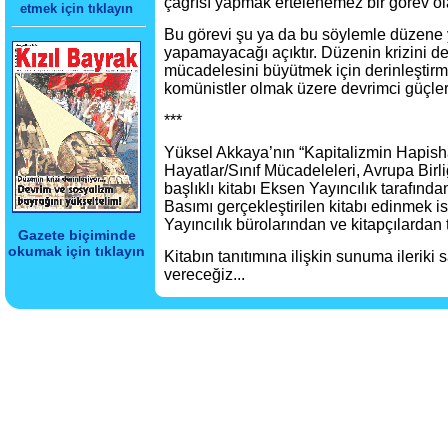
çağrısı yapmak ertelenemez bir görev ol
etmek için tıklayın
Bu görevi şu ya da bu söylemle düzene
yapamayacağı açıktır. Düzenin krizini d
mücadelesini büyütmek için derinleştirm
komünistler olmak üzere devrimci güçleri
***
Yüksel Akkaya’nın “Kapitalizmin Hapis
Hayatlar/Sınıf Mücadeleleri, Avrupa Birli
başlıklı kitabı Eksen Yayıncılık tarafınd
Basımı gerçekleştirilen kitabı edinmek i
Yayıncılık bürolarından ve kitapçılardan 
Gazete biçiminde
okumak için tıklayın
Kitabın tanıtımına ilişkin sunuma ileriki 
vereceğiz...