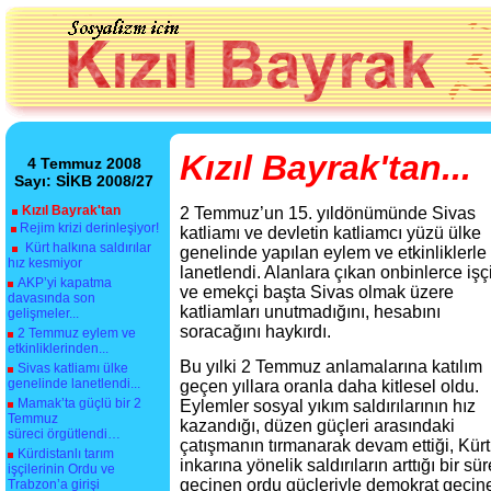
Kızıl Bayrak'tan...
4 Temmuz 2008
Sayı: SİKB 2008/27
Kızıl Bayrak'tan
2 Temmuz’un 15. yıldönümünde Sivas
Rejim krizi derinleşiyor!
katliamı ve devletin katliamcı yüzü ülke
Kürt halkına saldırılar
genelinde yapılan eylem ve etkinliklerle
hız kesmiyor
lanetlendi. Alanlara çıkan onbinlerce işç
AKP’yi kapatma
ve emekçi başta Sivas olmak üzere
davasında son
katliamları unutmadığını, hesabını
gelişmeler...
soracağını haykırdı.
2 Temmuz eylem ve
etkinliklerinden...
Bu yılki 2 Temmuz anlamalarına katılım
Sivas katliamı ülke
genelinde lanetlendi...
geçen yıllara oranla daha kitlesel oldu.
Mamak’ta güçlü bir 2
Eylemler sosyal yıkım saldırılarının hız
Temmuz
kazandığı, düzen güçleri arasındaki
süreci örgütlendi…
çatışmanın tırmanarak devam ettiği, Kürt
Kürdistanlı tarım
inkarına yönelik saldırıların arttığı bir sü
işçilerinin
Ordu ve
geçinen ordu güçleriyle demokrat geçinen
Trabzon’a girişi