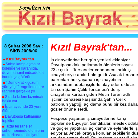
Kızıl Bayrak'tan...
8 Şubat 2008 Sayı:
SİKB 2008/06
Kızıl Bayrak'tan
İş cinayetlerine her gün yenileri ekleniyor.
Sahte kamplaşmalar
Davutpaşa’daki patlamada ölenlerin sayısı
köleliğe ve karanlığa,
23’e çıktı... Tersaneler cehennemi artık iş
devrimci sınıf mücadelesi
cinayetleriyle anılır hale geldi. Asalak tersane
kurtuluşa götürür!
patronları her yaşanan iş cinayetinin
“Demokratik çözüm
arkasından adeta işçilerle alay eder oldular.
yürüyüşü” engellemelere
En son Şahin Çelik Tersanesi’nde iş
rağmen gerçekleşti!
cinayetine kurban giden Metin Turan adlı
Sırada kıdem tazminatı
işçinin cenazesi karşısında Şahin Çelik
hakkı var…
patronun yaptığı açıklama bunu bir kez daha
İş cinayetinde 23 yeni
gözler önüne serdi.
ölüm!
Davutpaşa katliamına
Peşpeşe yaşanan iş cinayetlerine karşı
tepkiler...
tepkiler de büyüyor. Sendikalar, meslek odalar
Tuzla tersaneler
ve güçler yaptıkları açıklama ve eylemlerle iş
cehenneminde ölümlerin
ediyorlar. Ancak ortaya konulan tepkilerin düz
ardı arkası kesilmiyor!