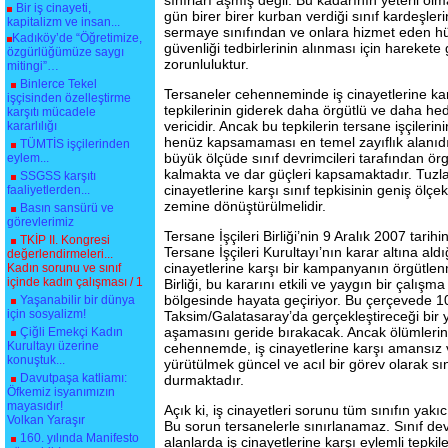
sınırları aşmış değil. Bu kadarının yeterli olma
Bir iş cinayeti,
gün birer birer kurban verdiği sınıf kardeşler
kapitalizm ve insan...
sermaye sınıfından ve onlara hizmet eden hük
Kadıköy’de “Öğretimize,
güvenliği tedbirlerinin alınması için harekete 
özgürlüğümüze saygı
zorunluluktur.
mitingi”…
Binlerce Tekel
Tersaneler cehenneminde iş cinayetlerine karş
işçisinden özelleştirme
tepkilerinin giderek daha örgütlü ve daha he
karşıtı mücadele
vericidir. Ancak bu tepkilerin tersane işçilerin
kararlılığı
henüz kapsamaması en temel zayıflık alanıdır
TÜMTİS işçilerinden
büyük ölçüde sınıf devrimcileri tarafından örg
eylem...
kalmakta ve dar güçleri kapsamaktadır. Tuzla
SSGSS karşıtı
cinayetlerine karşı sınıf tepkisinin geniş ölçek
faaliyetlerden...
zemine dönüştürülmelidir.
Basın sansürü ve
görevlerimiz
Tersane İşçileri Birliği’nin 9 Aralık 2007 tarihi
TKİP II. Kongresi
Tersane İşçileri Kurultayı’nın karar altına aldı
değerlendirmeleri...
cinayetlerine karşı bir kampanyanın örgütlenm
Kadın sorunu ve sınıf
içinde kadın çalışması / 1
Birliği, bu kararını etkili ve yaygın bir çalışm
bölgesinde hayata geçiriyor. Bu çerçevede 
Yaşanabilir bir dünya
için sosyalizm!
Taksim/Galatasaray’da gerçekleştireceği bir
aşamasını geride bırakacak. Ancak ölümleri
Çiğli Emekçi Kadın
Kurultayı üzerine
cehennemde, iş cinayetlerine karşı amansız 
konuştuk...
yürütülmek güncel ve acıl bir görev olarak sı
Davutpaşa katliamı:
durmaktadır.
Öfkemiz isyanımızın
mayasıdır!
Açık ki, iş cinayetleri sorunu tüm sınıfın yakı
Volkan Yaraşır
Bu sorun tersanelerle sınırlanamaz. Sınıf dev
160. yılında Manifesto
alanlarda iş cinayetlerine karşı eylemli tepkil