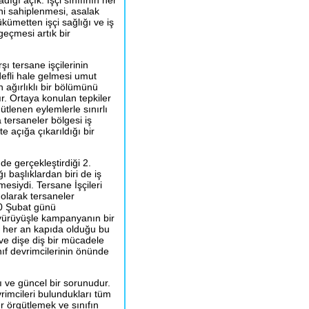
dığı açık. İşçi sınıfının her
ini sahiplenmesi, asalak
ümetten işçi sağlığı ve iş
geçmesi artık bir
ı tersane işçilerinin
defli hale gelmesi umut
in ağırlıklı bir bölümünü
. Ortaya konulan tepkiler
ütlenen eylemlerle sınırlı
 tersaneler bölgesi iş
te açığa çıkarıldığı bir
nde gerçekleştirdiği 2.
ğı başlıklardan biri de iş
esiydi. Tersane İşçileri
a olarak tersaneler
10 Şubat günü
 yürüyüşle kampanyanın bir
n her an kapıda olduğu bu
ve dişe diş bir mücadele
nıf devrimcilerinin önünde
cı ve güncel bir sorunudur.
rimcileri bulundukları tüm
er örgütlemek ve sınıfın