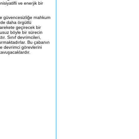
siyatifli ve enerjik bir
ğe ve güvencesizliğe mahkum
nde daha örgütlü
arekete geçirecek bir
kusuz böyle bir sürecin
r. Sınıf devrimcileri,
rmaktadırlar. Bu çabanın
 devrimci görevlerini
kavuşacaklardır.