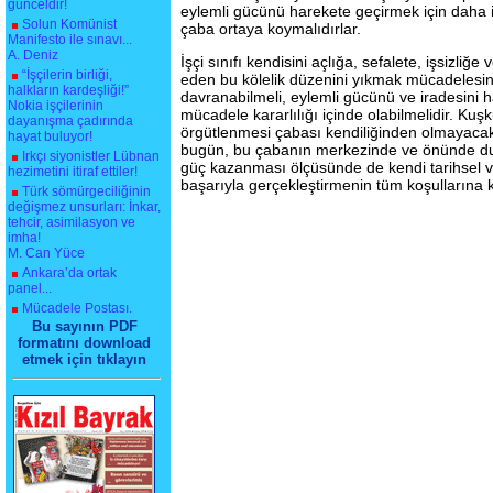
günceldir!
eylemli gücünü harekete geçirmek için daha ini
Solun Komünist
çaba ortaya koymalıdırlar.
Manifesto ile sınavı...
A. Deniz
İşçi sınıfı kendisini açlığa, sefalete, işsizli
“İşçilerin birliği,
eden bu kölelik düzenini yıkmak mücadelesi
halkların kardeşliği!”
davranabilmeli, eylemli gücünü ve iradesini h
Nokia işçilerinin
mücadele kararlılığı içinde olabilmelidir. Kuş
dayanışma çadırında
örgütlenmesi çabası kendiliğinden olmayacaktı
hayat buluyor!
bugün, bu çabanın merkezinde ve önünde du
Irkçı siyonistler Lübnan
güç kazanması ölçüsünde de kendi tarihsel ve
hezimetini itiraf ettiler!
başarıyla gerçekleştirmenin tüm koşullarına 
Türk sömürgeciliğinin
değişmez unsurları: İnkar,
tehcir, asimilasyon ve
imha!
M. Can Yüce
Ankara’da ortak
panel...
Mücadele Postası.
Bu sayının PDF
formatını download
etmek için tıklayın