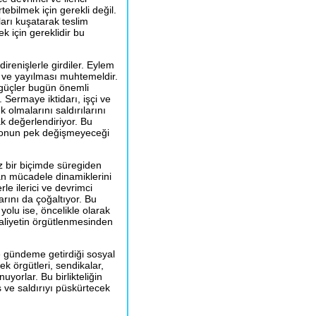
tebilmek için gerekli değil.
ları kuşatarak teslim
k için gereklidir bu
irenişlerle girdiler. Eylem
ve yayılması muhtemeldir.
i güçler bugün önemli
. Sermaye iktidarı, işçi ve
k olmalarını saldırılarını
k değerlendiriyor. Bu
lonun pek değişmeyeceği
z bir biçimde süregiden
ftan mücadele dinamiklerini
rle ilerici ve devrimci
rını da çoğaltıyor. Bu
olu ise, öncelikle olarak
aaliyetin örgütlenmesinden
e gündeme getirdiği sosyal
ek örgütleri, sendikalar,
uyorlar. Bu birlikteliğin
ş ve saldırıyı püskürtecek