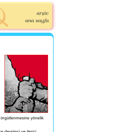
n örgütlenmesine yönelik
e devrimci ve ilerici