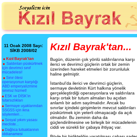
Kızıl Bayrak'tan...
11 Ocak 2008 Sayı:
SİKB 2008/02
Kızıl Bayrak'tan
Bugün, düzenin çok yönlü saldırılarına karşı
Saldırıları püskürtmek
ilerici ve devrimci güçlerin ortak bir zemin
için devrimci sınıf
üzerinden hareket etmeleri bir zorunluluk
mücadelesi!
haline gelmiştir.
Sınır ötesi
operasyonun karşılığı
İstanbul’da ilerici ve devrimci güçlerin,
ABD emperyalizmine
sermaye devletinin Kürt halkına yönelik
sınırsız hizmet!
gerçekleştirdiği operasyonlara ve saldırılara
ESK ve DİSK’in
karşı ortak bir tutum almaları bu açıdan
tutarsızlıkları
anlamlı bir adım sayılmalıdır. Ancak bu
Sermaye uşaklarından
sınırlar içindeki girişimlerin mevcut saldırıları
SSGSS için ikna
püskürtmek için yeterli olmayacağı da açık
söylemleri…
olmalıdır. Bu zeminin daha da
Sosyal yıkım yasası
güçlendirilmesine ve birleşik bir mücadeleni
mecliste...
ciddi ve sürekli bir çabaya ihtiyaç var.
Dağlıca tutsaklarının
iddianamesi
Böyle bir birlikteliğin yaratılması çabası sadec