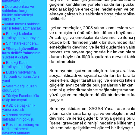
tamamlandı…
güçlerin kendilerine yönelen saldırıları püskür
Operasyonlara ve
Aslolarak işçi ve emekçileri hedefleyen ve on
saldırılara karşı
almaya çalışan bu saldırıları boşa çıkarabilme
birlikte mücadeleyi
birliktelik.
yükseltelim!
“Vatan mevzu bahisse
İşçi ve emekçiler, 2008 yılına kısmi eylem ve d
gerisi teferruattır” ancak...
ve direnişlerin önümüzdeki dönem büyümesi 
Emekçi kadınlar
Ancak işçi ve emekçiler ile devrimci ve ileric
Kurultay’a hazırlanıyor...
ölçüde birbirlerinden yalıtık bir durumdadırlar
Sınıf hareketinden...
emekçilerin devrimci ve ilerici güçlerden yalıtı
“Sosyal güvenlikte
pervasızca hayata geçirmede bir imkan olara
kara delik”: Yalancının...
durum böyle sürdüğü koşullarda mevcut tab
Yüksel Akkaya
de bilinmelidir.
Emekçi Kadın
Kurultayı’na doğru...
Sermayenin, işçi ve emekçilere karşı aralıksı
Düzen medyasına
sosyal, iktisadi ve siyasal saldırıları bir tara
“Türbanlı komünist”ten
beslerken, diğer taraftan işçi ve emekçi kitlele
yanıt:
güçlerin aynı zeminde buluşmalarının imkanla
Verem değil düzen
zemini güçlendirmenin ve sağlamlaştırmanın y
öldürüyor!
yüzü işçi ve emekçilere dönük bir devrimci f
Türkiye Facebook’ta
geçiyor.
rakip tanımıyor! .
ABD’de başkanlık
Sermaye iktidarının, SSGSS Yasa Tasarısı il
yarışı başladı...
yıkım saldırısına karşı işçi ve emekçiler, mesl
“Renkli devrim”
devrimci ve ilerici güçler biraraya gelmiş bulun
safsatasının çöküşü
“genel grev/genel direniş” hedefine kilitlenmi
Rosa Luxemburg ve
bir zeminde geliştirilmesi güncel bir ihtiyaçtır.
Karl Liebknecht’in
devrimci anılarını